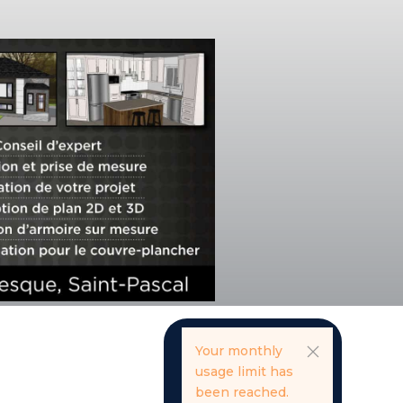
Your monthly
usage limit has
been reached.