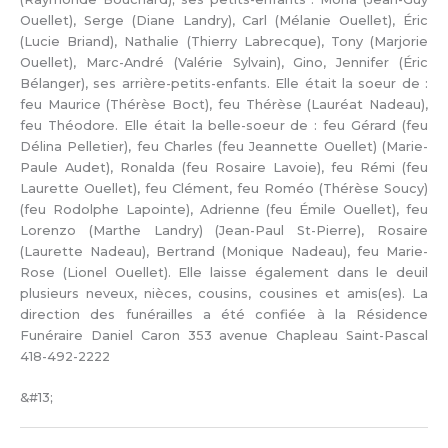
Ouellet), Serge (Diane Landry), Carl (Mélanie Ouellet), Éric
(Lucie Briand), Nathalie (Thierry Labrecque), Tony (Marjorie
Ouellet), Marc-André (Valérie Sylvain), Gino, Jennifer (Éric
Bélanger), ses arrière-petits-enfants. Elle était la soeur de :
feu Maurice (Thérèse Boct), feu Thérèse (Lauréat Nadeau),
feu Théodore. Elle était la belle-soeur de : feu Gérard (feu
Délina Pelletier), feu Charles (feu Jeannette Ouellet) (Marie-
Paule Audet), Ronalda (feu Rosaire Lavoie), feu Rémi (feu
Laurette Ouellet), feu Clément, feu Roméo (Thérèse Soucy)
(feu Rodolphe Lapointe), Adrienne (feu Émile Ouellet), feu
Lorenzo (Marthe Landry) (Jean-Paul St-Pierre), Rosaire
(Laurette Nadeau), Bertrand (Monique Nadeau), feu Marie-
Rose (Lionel Ouellet). Elle laisse également dans le deuil
plusieurs neveux, nièces, cousins, cousines et amis(es). La
direction des funérailles a été confiée à la Résidence
Funéraire Daniel Caron 353 avenue Chapleau Saint-Pascal
418-492-2222
&#13;