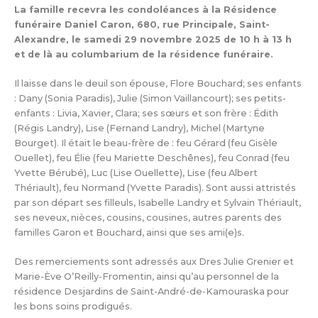
La famille recevra les condoléances à la Résidence
funéraire Daniel Caron, 680, rue Principale, Saint-
Alexandre, le samedi 29 novembre 2025 de 10 h à 13 h
et de là au columbarium de la résidence funéraire.
Il laisse dans le deuil son épouse, Flore Bouchard; ses enfants
: Dany (Sonia Paradis), Julie (Simon Vaillancourt); ses petits-
enfants : Livia, Xavier, Clara; ses sœurs et son frère : Édith
(Régis Landry), Lise (Fernand Landry), Michel (Martyne
Bourget). Il était le beau-frère de : feu Gérard (feu Gisèle
Ouellet), feu Élie (feu Mariette Deschênes), feu Conrad (feu
Yvette Bérubé), Luc (Lise Ouellette), Lise (feu Albert
Thériault), feu Normand (Yvette Paradis). Sont aussi attristés
par son départ ses filleuls, Isabelle Landry et Sylvain Thériault,
ses neveux, nièces, cousins, cousines, autres parents des
familles Garon et Bouchard, ainsi que ses ami(e)s.
Des remerciements sont adressés aux Dres Julie Grenier et
Marie-Ève O’Reilly-Fromentin, ainsi qu’au personnel de la
résidence Desjardins de Saint-André-de-Kamouraska pour
les bons soins prodigués.