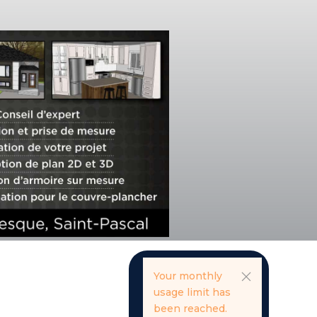
Your monthly
usage limit has
been reached.