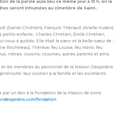
ion de la parole aura lieu ce même jour à 15 h, en la
ndres seront inhumées au cimetière de Saint-
ault (Daniel Chrétien), François Thériault (Arielle Hudon)
s petits-enfants : Charles Chrétien, Émile Chrétien,
i nous a quittés. Elle était la sœur et la belle-sœur de :
ne Rocheleau), Thérèse, feu Louise, feu Mario, feu
ux, nièces, cousins, cousines, autres parents et amis.
e et les membres du personnel de la Maison Desjardins
nérosité, leur soutien à la famille et les excellents
 par un don à la Fondation de la Maison de soins
ndesjardins.com/fondation