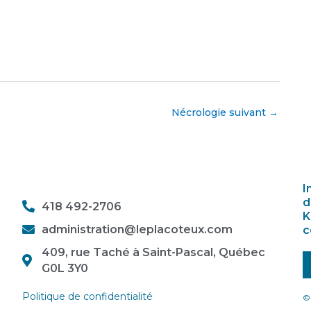
Nécrologie suivant
→
I
d
418 492-2706
K
administration@leplacoteux.com
c
409, rue Taché à Saint-Pascal, Québec
G0L 3Y0
Politique de confidentialité
© 