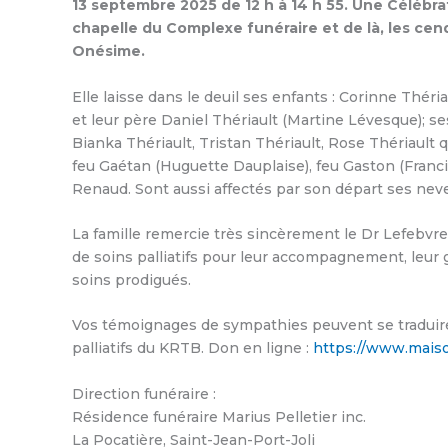
13 septembre 2025 de 12 h à 14 h 55. Une Célébrat
chapelle du Complexe funéraire et de là, les ce
Onésime.
Elle laisse dans le deuil ses enfants : Corinne Théri
et leur père Daniel Thériault (Martine Lévesque); se
Bianka Thériault, Tristan Thériault, Rose Thériault qu
feu Gaétan (Huguette Dauplaise), feu Gaston (Franci
Renaud. Sont aussi affectés par son départ ses neve
La famille remercie très sincèrement le Dr Lefebvr
de soins palliatifs pour leur accompagnement, leur gé
soins prodigués.
Vos témoignages de sympathies peuvent se traduire
palliatifs du KRTB. Don en ligne :
https://www.maiso
Direction funéraire :
Résidence funéraire Marius Pelletier inc.
La Pocatière, Saint-Jean-Port-Joli