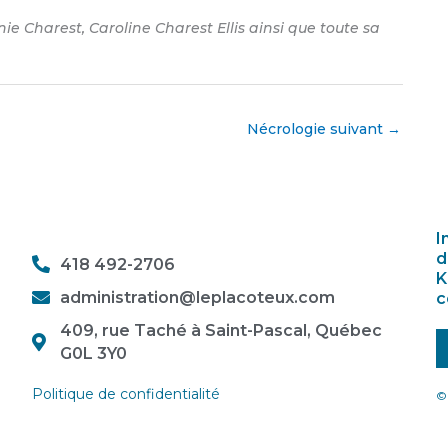
nie Charest, Caroline Charest Ellis ainsi que toute sa
Nécrologie suivant
→
I
d
418 492-2706
K
administration@leplacoteux.com
c
409, rue Taché à Saint-Pascal, Québec
G0L 3Y0
Politique de confidentialité
© 