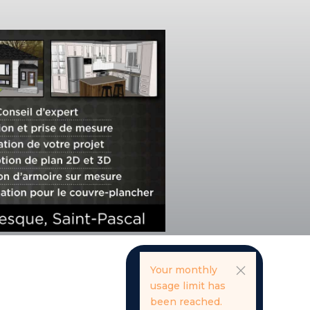
Your monthly
usage limit has
been reached.