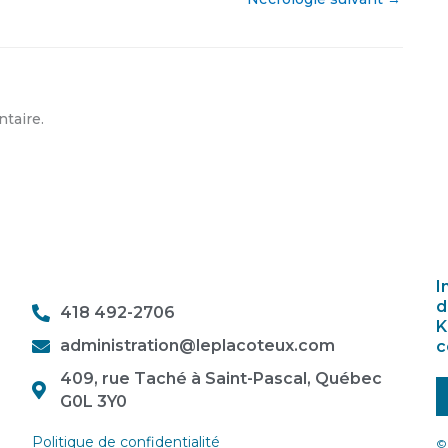
taire.
I
d
418 492-2706
K
administration@leplacoteux.com
c
409, rue Taché à Saint-Pascal, Québec
G0L 3Y0
Politique de confidentialité
© 