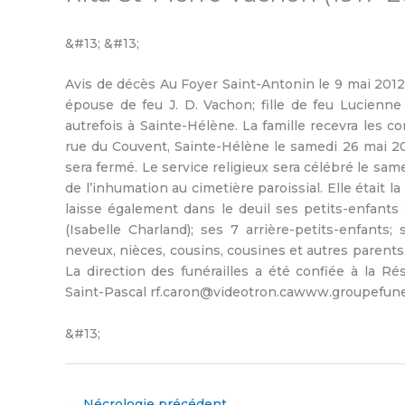
&#13; &#13;
Avis de décès Au Foyer Saint-Antonin le 9 mai 2012,
épouse de feu J. D. Vachon; fille de feu Lucienn
autrefois à Sainte-Hélène. La famille recevra les c
rue du Couvent, Sainte-Hélène le samedi 26 mai 201
sera fermé. Le service religieux sera célébré le same
de l’inhumation au cimetière paroissial. Elle était la
laisse également dans le deuil ses petits-enfants
(Isabelle Charland); ses 7 arrière-petits-enfants
neveux, nièces, cousins, cousines et autres parents 
La direction des funérailles a été confiée à la R
Saint-Pascal rf.caron@videotron.cawww.groupefun
&#13;
←
Nécrologie précédent