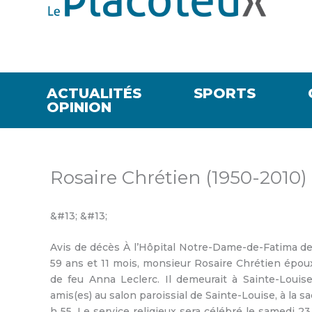
ACTUALITÉS
SPORTS
OPINION
Rosaire Chrétien (1950-2010)
&#13; &#13;
Avis de décès À l’Hôpital Notre-Dame-de-Fatima de L
59 ans et 11 mois, monsieur Rosaire Chrétien époux
de feu Anna Leclerc. Il demeurait à Sainte-Louis
amis(es) au salon paroissial de Sainte-Louise, à la sa
h 55. Le service religieux sera célébré le samedi 23 