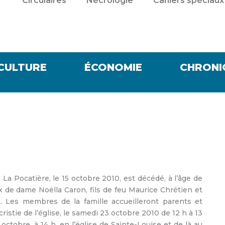
Circulaires
Nécrologie
Cahiers spéciaux
CULTURE
ÉCONOMIE
CHRONI
a Pocatière, le 15 octobre 2010, est décédé, à l’âge de
 de dame Noëlla Caron, fils de feu Maurice Chrétien et
e. Les membres de la famille accueilleront parents et
cristie de l’église, le samedi 23 octobre 2010 de 12 h à 13
octobre, à 14 h, en l’église de Sainte-Louise et de là au