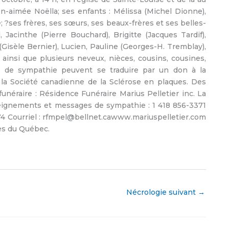
en-aimée Noëlla; ses enfants : Mélissa (Michel Dionne),
e; ?ses frères, ses sœurs, ses beaux-frères et ses belles-
acinthe (Pierre Bouchard), Brigitte (Jacques Tardif),
 (Gisèle Bernier), Lucien, Pauline (Georges-H. Tremblay),
ainsi que plusieurs neveux, nièces, cousins, cousines,
s de sympathie peuvent se traduire par un don à la
a Société canadienne de la Sclérose en plaques. Des
funéraire : Résidence Funéraire Marius Pelletier inc. La
nseignements et messages de sympathie : 1 418 856-3371
4674 Courriel : rfmpel@bellnet.cawww.mariuspelletier.com
ues du Québec.
Nécrologie suivant
→