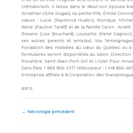
crématorium. Il laisse dans le deuil son épouse bi
Jonathan (Julie Dugas); sa petite-fille, Émilie Dionn
sœurs : Lucie (Raymond Hudon), Monique, Michel, J
René (Pauline Tardif) et de la famille Caron : André
Rosaire (Lise Bouchard), Louisette (René Gagnon); 
ses autres parents et amis(es). Vos témoignage
Fondation des maladies du cœur du Québec ou à l
formulaires seront disponibles au salon. Direction 
Pocatière, Saint-Jean-Port-Joli et L’Islet Pour re
Sans frais: 1 866 856-3371 télécopieur : 1 418 856-
Entreprise affiliée à la Corporation des thanatolog
&#13;
←
Nécrologie précédent