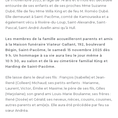
Le 11 novembre 2025, à l’âge de 74 ans et 6 mois est décédée
entourée de ses enfants et de ses proches Mme Suzanne
Dubé; fille de feu Mme Willa King et de feu M. Roméo Dubé.
Elle demeurait à Saint-Pacôme, comté de Kamouraska et a
également vécu à Rivière-du-Loup, Saint-Alexandre, Saint-
Pascal, Saint-André-Avellin ainsi qu’à Hull.
Les membres de la famille accueilleront parents et amis
à la Maison funéraire Viateur Gallant, 192, boulevard
Bégin, Saint-Pacôme, le samedi 15 novembre 2025 dès
9 h. Un hommage à sa vie aura lieu le jour même à
10 h 30, au salon et de là au cimetière familial King et
Harding de Saint-Pacôme.
Elle laisse dans le deuil ses fils : François (Isabelle) et Jean-
René (Colleen) Michaud; ses petits-enfants : Marianne,
Laurent, Victor, Émilie et Maxime; le père de ses fils, Gilles
(Marjolaine); son grand ami Louis-Marie Boulianne; ses frères :
René (Josée) et Gérald; ses neveux, nièces, cousins, cousines,
autres parents et ami(e)s. Elle aura été précédée par feu sa
sœur Andréa.