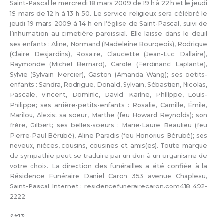
Saint-Pascal le mercredi 18 mars 2009 de 19 h à 22 h et le jeudi
19 mars de 12 h à 13 h 50. Le service religieux sera célébré le
jeudi 19 mars 2009 à 14 h en l’église de Saint-Pascal, suivi de
l’inhumation au cimetière paroissial. Elle laisse dans le deuil
ses enfants : Aline, Normand (Madeleine Bourgeois), Rodrigue
(Claire Desjardins), Rosaire, Claudette (Jean-Luc Dallaire),
Raymonde (Michel Bernard), Carole (Ferdinand Laplante),
Sylvie (Sylvain Mercier), Gaston (Amanda Wang); ses petits-
enfants : Sandra, Rodrigue, Donald, Sylvain, Sébastien, Nicolas,
Pascale, Vincent, Dominic, David, Karine, Philippe, Louis-
Philippe; ses arrière-petits-enfants : Rosalie, Camille, Émile,
Marilou, Alexis; sa soeur, Marthe (feu Howard Reynolds); son
frère, Gilbert; ses belles-soeurs : Marie-Laure Beaulieu (feu
Pierre-Paul Bérubé), Aline Paradis (feu Honorius Bérubé); ses
neveux, nièces, cousins, cousines et amis(es). Toute marque
de sympathie peut se traduire par un don à un organisme de
votre choix. La direction des funérailles a été confiée à la
Résidence Funéraire Daniel Caron 353 avenue Chapleau,
Saint-Pascal Internet : residencefunerairecaron.com418 492-
2222
&#13;