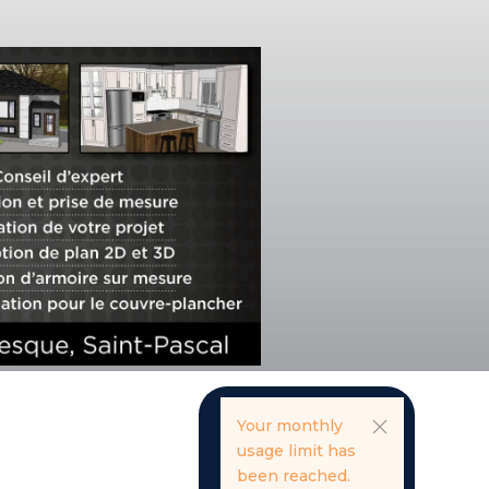
Your monthly
usage limit has
been reached.