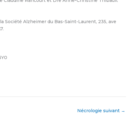
e Claudine Rancourt et Dre Anne-Christine Thibault
la Société Alzheimer du Bas-Saint-Laurent, 235, ave
7.
3Y0
Nécrologie suivant
→