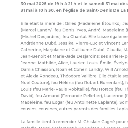
30 mai 2025 de 19 h à 21 h et le samedi 31 mai dès
31 mai à 10 h 30, en l’église de Saint-Denis De La 
Elle était la mère de : Gilles (Madeleine Étounko), J
(Marcel Landry), feu Denis, Yves, André, Madeleine (
(Michel Desjardins), feu Chantal. Elle laisse égalem
Andréanne Dubé, Jessika, Pierre-Luc et Vincent Lan
Catherine, Marjolaine et Guillaume Dubé, Claudia, M
Jean-Benoît et Marie-Jade Desjardins; ses arrière-pe
Jeanne, Mathilde, Alice, Laurier, Louis, Émile, Évelyn
Dahlia Chiasson, Noah et Cohen Landry, Will Arnold
et Alexia Rondeau, Théodore Vallière. Elle était la sœ
Noël Couture), feu Hélèna (feu Robert Bonenfant), f
Louis (feu Marie-Paule Robitaille), feu Horace (feu 
David), feu Armand (Fernande Pelletier), Lucienne (fe
Madeleine, feu Edgar (feu Antoinette Laplante). Sont
cousins, cousines, autres parents des familles Lapla
La famille tient à remercier M. Ghislain Gagné pour