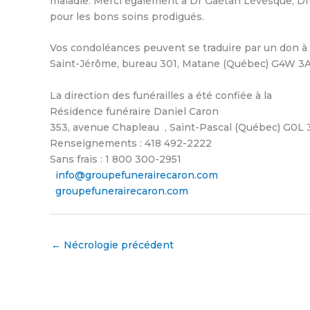
maladie. Merci également à Dr Gaétan Lévesque, Dr
pour les bons soins prodigués.
Vos condoléances peuvent se traduire par un don à 
Saint-Jérôme, bureau 301, Matane (Québec) G4W 3A
La direction des funérailles a été confiée à la
Résidence funéraire Daniel Caron
353, avenue Chapleau , Saint-Pascal (Québec) G0L 
Renseignements : 418 492-2222
Sans frais : 1 800 300-2951
info@groupefunerairecaron.com
groupefunerairecaron.com
←
Nécrologie précédent