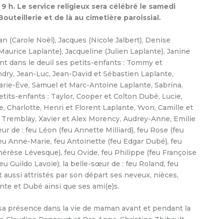
 9 h. Le service religieux sera célébré le samedi
Bouteillerie et de là au cimetière paroissial.
ean (Carole Noël), Jacques (Nicole Jalbert), Denise
Maurice Laplante), Jacqueline (Julien Laplante), Janine
ent dans le deuil ses petits-enfants : Tommy et
dry, Jean-Luc, Jean-David et Sébastien Laplante,
arie-Ève, Samuel et Marc-Antoine Laplante, Sabrina,
tits-enfants : Taylor, Cooper et Colton Dubé, Lucie,
e, Charlotte, Henri et Florent Laplante, Yvon, Camille et
 Tremblay, Xavier et Alex Morency, Audrey-Anne, Emilie
ur de : feu Léon (feu Annette Milliard), feu Rose (feu
eu Anne-Marie, feu Antoinette (feu Edgar Dubé), feu
Thérèse Lévesque), feu Ovide, feu Philippe (feu Françoise
u Guildo Lavoie); la belle-sœur de : feu Roland, feu
 aussi attristés par son départ ses neveux, nièces,
nte et Dubé ainsi que ses ami(e)s.
 sa présence dans la vie de maman avant et pendant la