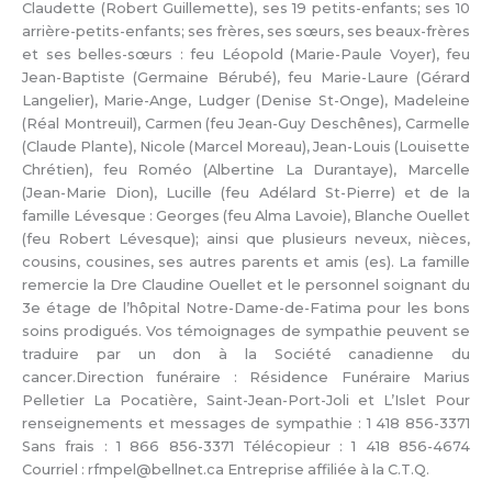
Claudette (Robert Guillemette), ses 19 petits-enfants; ses 10
arrière-petits-enfants; ses frères, ses sœurs, ses beaux-frères
et ses belles-sœurs : feu Léopold (Marie-Paule Voyer), feu
Jean-Baptiste (Germaine Bérubé), feu Marie-Laure (Gérard
Langelier), Marie-Ange, Ludger (Denise St-Onge), Madeleine
(Réal Montreuil), Carmen (feu Jean-Guy Deschênes), Carmelle
(Claude Plante), Nicole (Marcel Moreau), Jean-Louis (Louisette
Chrétien), feu Roméo (Albertine La Durantaye), Marcelle
(Jean-Marie Dion), Lucille (feu Adélard St-Pierre) et de la
famille Lévesque : Georges (feu Alma Lavoie), Blanche Ouellet
(feu Robert Lévesque); ainsi que plusieurs neveux, nièces,
cousins, cousines, ses autres parents et amis (es). La famille
remercie la Dre Claudine Ouellet et le personnel soignant du
3e étage de l’hôpital Notre-Dame-de-Fatima pour les bons
soins prodigués. Vos témoignages de sympathie peuvent se
traduire par un don à la Société canadienne du
cancer.Direction funéraire : Résidence Funéraire Marius
Pelletier La Pocatière, Saint-Jean-Port-Joli et L’Islet Pour
renseignements et messages de sympathie : 1 418 856-3371
Sans frais : 1 866 856-3371 Télécopieur : 1 418 856-4674
Courriel : rfmpel@bellnet.ca Entreprise affiliée à la C.T.Q.