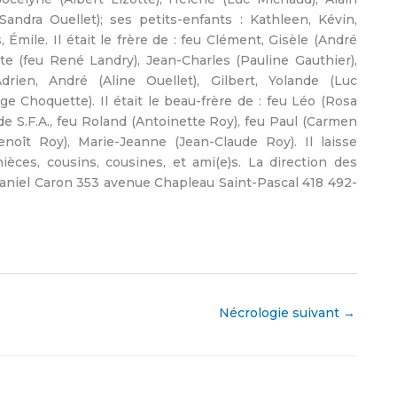
andra Ouellet); ses petits-enfants : Kathleen, Kévin,
, Émile. Il était le frère de : feu Clément, Gisèle (André
otte (feu René Landry), Jean-Charles (Pauline Gauthier),
drien, André (Aline Ouellet), Gilbert, Yolande (Luc
ge Choquette). Il était le beau-frère de : feu Léo (Rosa
nde S.F.A., feu Roland (Antoinette Roy), feu Paul (Carmen
noît Roy), Marie-Jeanne (Jean-Claude Roy). Il laisse
ces, cousins, cousines, et ami(e)s. La direction des
 Daniel Caron 353 avenue Chapleau Saint-Pascal 418 492-
Nécrologie suivant
→