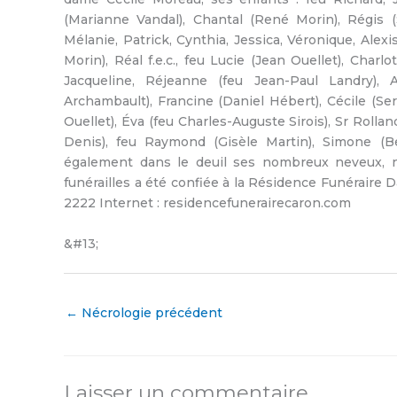
(Marianne Vandal), Chantal (René Morin), Régis (S
Mélanie, Patrick, Cynthia, Jessica, Véronique, Alexis
Morin), Réal f.e.c., feu Lucie (Jean Ouellet), Charl
Jacqueline, Réjeanne (feu Jean-Paul Landry), A
Archambault), Francine (Daniel Hébert), Cécile (Ser
Ouellet), Éva (feu Charles-Auguste Sirois), Sr Rolla
Denis), feu Raymond (Gisèle Martin), Simone (Be
également dans le deuil ses nombreux neveux, niè
funérailles a été confiée à la Résidence Funéraire
2222 Internet : residencefunerairecaron.com
&#13;
←
Nécrologie précédent
Laisser un commentaire