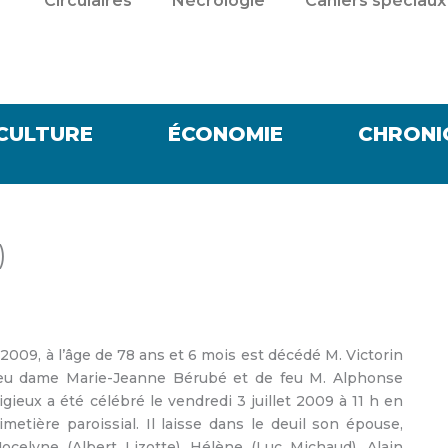
Circulaires
Nécrologie
Cahiers spéciaux
CULTURE
ÉCONOMIE
CHRONI
)
 2009, à l’âge de 78 ans et 6 mois est décédé M. Victorin
 feu dame Marie-Jeanne Bérubé et de feu M. Alphonse
igieux a été célébré le vendredi 3 juillet 2009 à 11 h en
imetière paroissial. Il laisse dans le deuil son épouse,
ocelyne (Albert Lizotte), Hélène (Luc Michaud), Alain