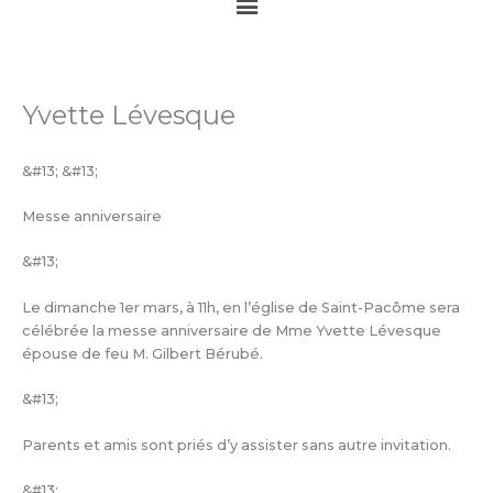
Main
Menu
Yvette Lévesque
&#13; &#13;
Messe anniversaire
&#13;
Le dimanche 1er mars, à 11h, en l’église de Saint-Pacôme sera
célébrée la messe anniversaire de Mme Yvette Lévesque
épouse de feu M. Gilbert Bérubé.
&#13;
Parents et amis sont priés d’y assister sans autre invitation.
&#13;