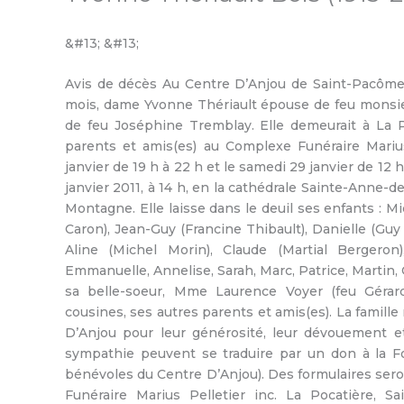
&#13; &#13;
Avis de décès Au Centre D’Anjou de Saint-Pacôme, 
mois, dame Yvonne Thériault épouse de feu monsieur
de feu Joséphine Tremblay. Elle demeurait à La P
parents et amis(es) au Complexe Funéraire Marius
janvier de 19 h à 22 h et le samedi 29 janvier de 12 h
janvier 2011, à 14 h, en la cathédrale Sainte-Anne-de
Montagne. Elle laisse dans le deuil ses enfants : Mi
Caron), Jean-Guy (Francine Thibault), Danielle (Guy T
Aline (Michel Morin), Claude (Martial Bergeron)
Emmanuelle, Annelise, Sarah, Marc, Patrice, Martin, 
sa belle-soeur, Mme Laurence Voyer (feu Gérard 
cousines, ses autres parents et amis(es). La famil
D’Anjou pour leur générosité, leur dévouement e
sympathie peuvent se traduire par un don à la F
bénévoles du Centre D’Anjou). Des formulaires seron
Funéraire Marius Pelletier inc. La Pocatière, Sa