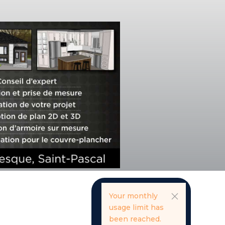
Your monthly
usage limit has
been reached.