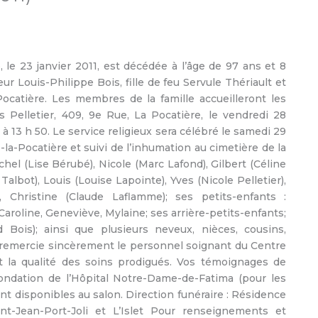
le 23 janvier 2011, est décédée à l’âge de 97 ans et 8
 Louis-Philippe Bois, fille de feu Servule Thériault et
ocatière. Les membres de la famille accueilleront les
 Pelletier, 409, 9e Rue, La Pocatière, le vendredi 28
 à 13 h 50. Le service religieux sera célébré le samedi 29
-la-Pocatière et suivi de l’inhumation au cimetière de la
chel (Lise Bérubé), Nicole (Marc Lafond), Gilbert (Céline
albot), Louis (Louise Lapointe), Yves (Nicole Pelletier),
, Christine (Claude Laflamme); ses petits-enfants :
Caroline, Geneviève, Mylaine; ses arrière-petits-enfants;
Bois); ainsi que plusieurs neveux, nièces, cousins,
le remercie sincèrement le personnel soignant du Centre
t la qualité des soins prodigués. Vos témoignages de
ondation de l’Hôpital Notre-Dame-de-Fatima (pour les
t disponibles au salon. Direction funéraire : Résidence
int-Jean-Port-Joli et L’Islet Pour renseignements et