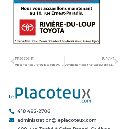
Précédent
Sui
PRÉCÉDENT
SUIVANT
Un concert pour clore la saison 2021 de la Chapelle
Dévoilement des finalistes du prix Saint-Pacôme
418 492-2706
administration@leplacoteux.com