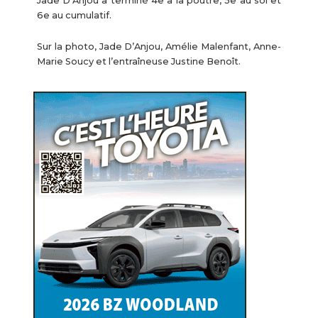
Jade D’Anjou a terminé 4e à la poutre, 5e au sol et
6e au cumulatif.
Sur la photo, Jade D’Anjou, Amélie Malenfant, Anne-
Marie Soucy et l’entraîneuse Justine Benoît.