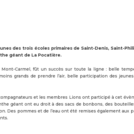
es des trois écoles primaires de Saint-Denis, Saint-Phil
inthe géant de La Pocatière.
e Mont-Carmel, fût un succès sur toute la ligne : belle tempé
moins grands de prendre l’air, belle participation des jeunes
ccompagnateurs et les membres Lions ont participé à cet évè
nthe géant ont eu droit à des sacs de bonbons, des bouteilles
ion. Des pommes et de l’eau ont été remises également aux p
nts.