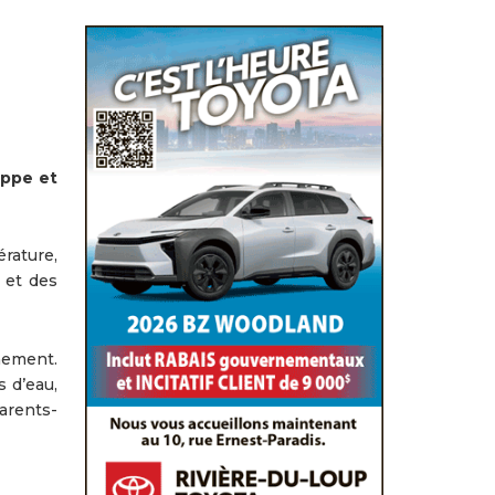
ippe et
rature,
 et des
nement.
 d’eau,
arents-