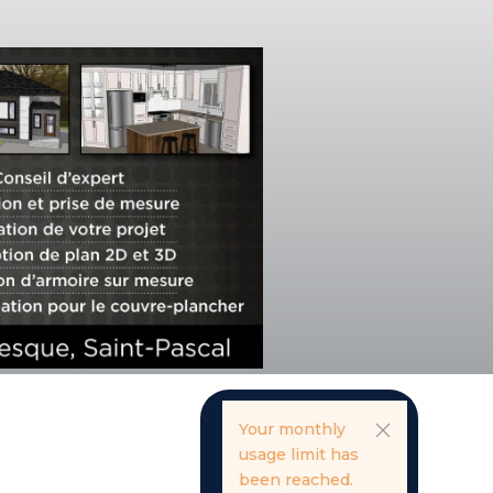
Your monthly
usage limit has
been reached.