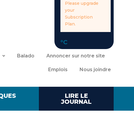
Please upgrade
your
Subscription
Plan.
°C
Balado
Annoncer sur notre site
Emplois
Nous joindre
QUES
LIRE LE
JOURNAL