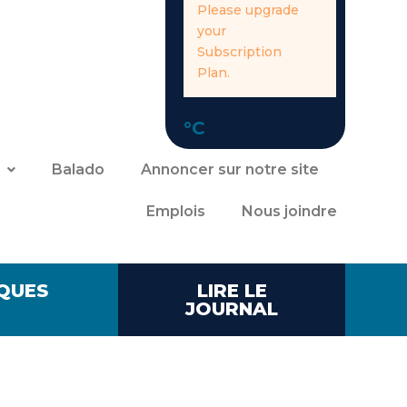
Please upgrade
your
Subscription
Plan.
°C
Balado
Annoncer sur notre site
Emplois
Nous joindre
QUES
LIRE LE
JOURNAL