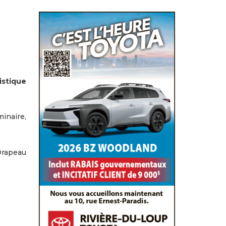
istique
inaire,
Drapeau