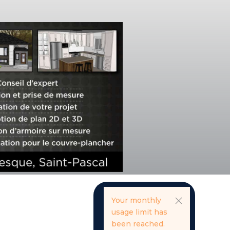
Your monthly
usage limit has
been reached.