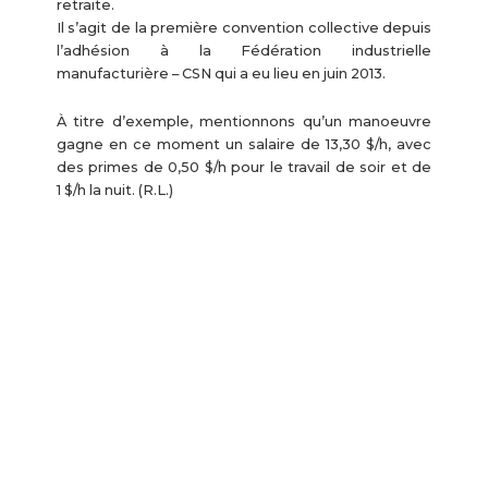
retraite.
Il s’agit de la première convention collective depuis
l’adhésion à la Fédération industrielle
manufacturière – CSN qui a eu lieu en juin 2013.
À titre d’exemple, mentionnons qu’un manoeuvre
gagne en ce moment un salaire de 13,30 $/h, avec
des primes de 0,50 $/h pour le travail de soir et de
1 $/h la nuit. (R.L.)