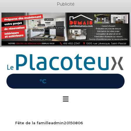
Aller
Publicité
au
contenu
°C
Main
Menu
Fête de la familleadmin20150806