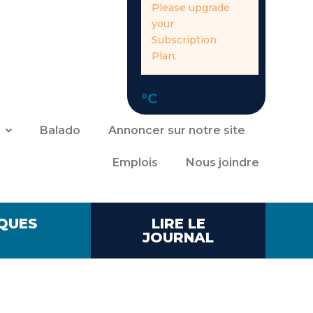
Please upgrade
your
Subscription
Plan.
°C
Balado
Annoncer sur notre site
Emplois
Nous joindre
QUES
LIRE LE
JOURNAL