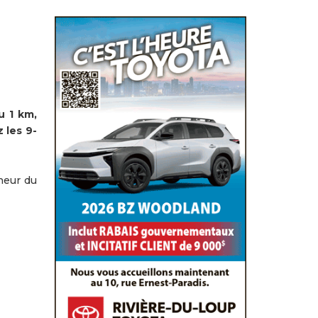
u 1 km,
 les 9-
ineur du