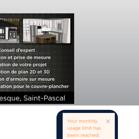
Your monthly
usage limit has
been reached.