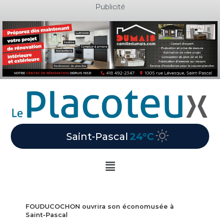
Aller
Publicité
au
contenu
Saint-Pascal
24°C
Main
Menu
FOUDUCOCHON ouvrira son économusée à
Saint-Pascal