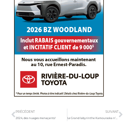
Précédent
Sui
PRÉCÉDENT
SUIVANT
2024, des nuages menaçants!
Le Grand labyrinthe Kamouraska n’apparaît pas encore dans le livre Guinness des records