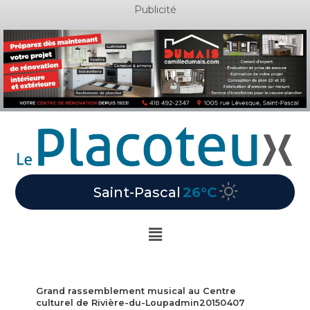
Aller
Publicité
au
contenu
Saint-Pascal
26°C
Main
Menu
Grand rassemblement musical au Centre
culturel de Rivière-du-Loupadmin20150407