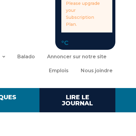
Please upgrade
your
Subscription
Plan.
°C
Balado
Annoncer sur notre site
Emplois
Nous joindre
QUES
LIRE LE
JOURNAL