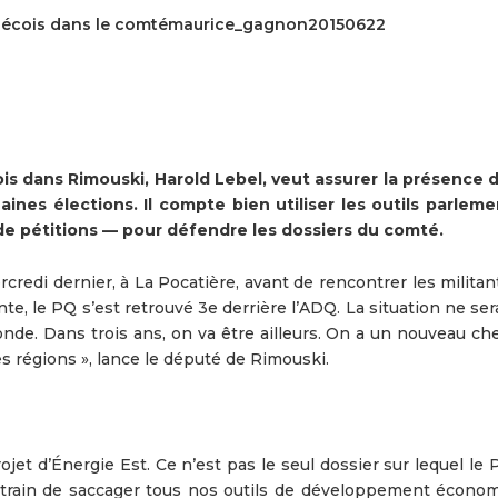
uébécois dans le comtémaurice_gagnon20150622
 dans Rimouski, Harold Lebel, veut assurer la présence d
ines élections. Il compte bien utiliser les outils parleme
de pétitions — pour défendre les dossiers du comté.
redi dernier, à La Pocatière, avant de rencontrer les militan
te, le PQ s’est retrouvé 3e derrière l’ADQ. La situation ne ser
onde. Dans trois ans, on va être ailleurs. On a un nouveau ch
es régions », lance le député de Rimouski.
jet d’Énergie Est. Ce n’est pas le seul dossier sur lequel le
n train de saccager tous nos outils de développement économi