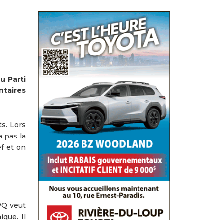
u Parti
ntaires
ts. Lors
a pas la
ef et on
 PQ veut
que. Il