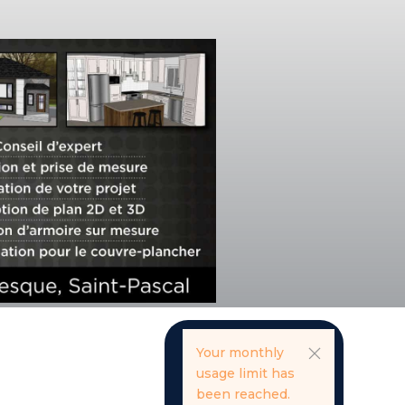
Your monthly
usage limit has
been reached.