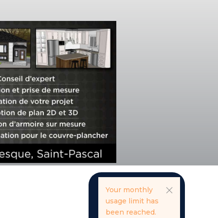
Your monthly
usage limit has
been reached.