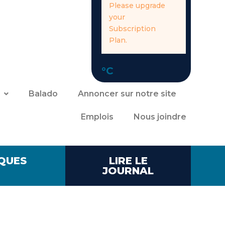
Please upgrade
your
Subscription
Plan.
°C
Balado
Annoncer sur notre site
Emplois
Nous joindre
QUES
LIRE LE
JOURNAL