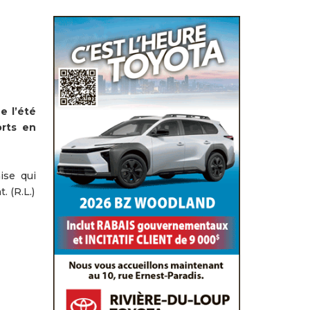
e l’été
orts en
ise qui
 (R.L.)