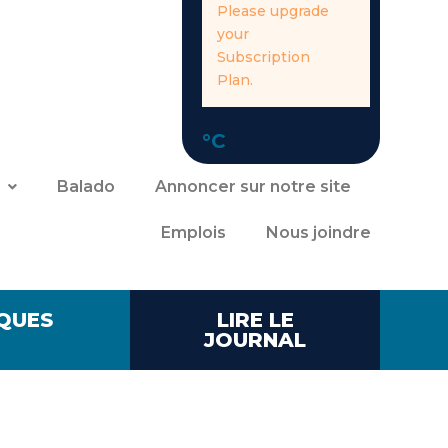
Please upgrade
your
Subscription
Plan.
°C
Balado
Annoncer sur notre site
Emplois
Nous joindre
QUES
LIRE LE
JOURNAL