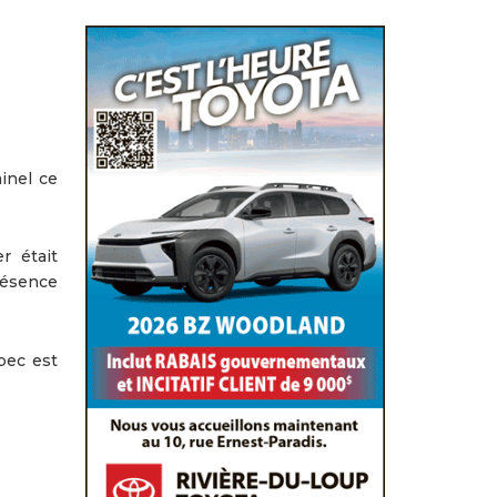
inel ce
r était
présence
bec est