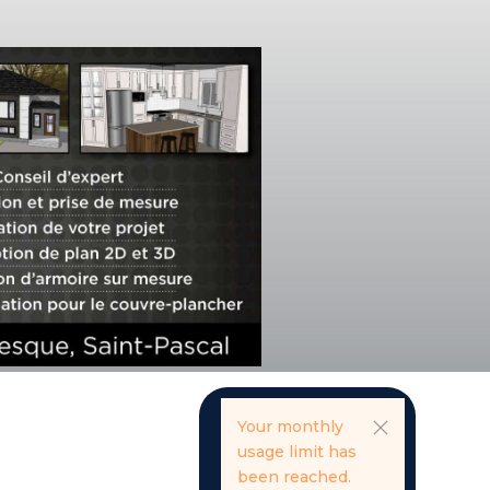
Your monthly
usage limit has
been reached.