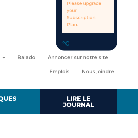
Please upgrade
your
Subscription
Plan.
°C
Balado
Annoncer sur notre site
Emplois
Nous joindre
QUES
LIRE LE
JOURNAL