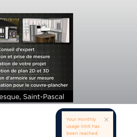
Your monthly
usage limit has
been reached.