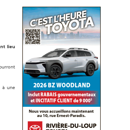
nt lieu
ourront
t à une