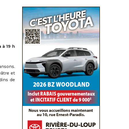
 à 19 h
ansons.
éâtre et
dins de