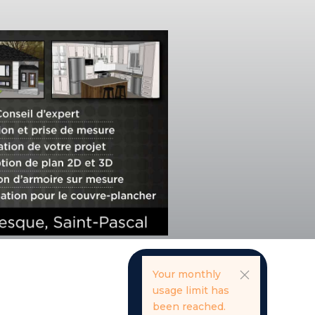
Your monthly
usage limit has
been reached.