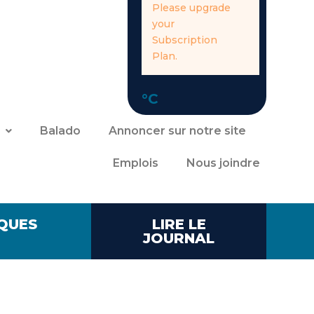
Please upgrade
your
Subscription
Plan.
°C
Balado
Annoncer sur notre site
Emplois
Nous joindre
QUES
LIRE LE
JOURNAL