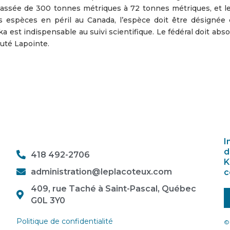
 passée de 300 tonnes métriques à 72 tonnes métriques, et le
des espèces en péril au Canada, l’espèce doit être désigné
 est indispensable au suivi scientifique. Le fédéral doit abs
puté Lapointe.
I
d
418 492-2706
K
administration@leplacoteux.com
c
409, rue Taché à Saint-Pascal, Québec
G0L 3Y0
Politique de confidentialité
© 