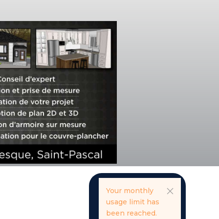
Your monthly
usage limit has
been reached.