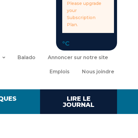
Please upgrade
your
Subscription
Plan.
°C
Balado
Annoncer sur notre site
Emplois
Nous joindre
QUES
LIRE LE
JOURNAL