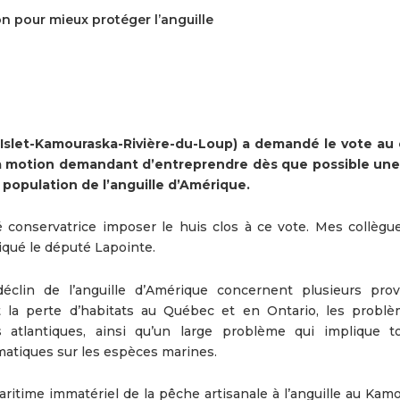
n pour mieux protéger l’anguille
Islet-Kamouraska-Rivière-du-Loup) a demandé le vote au
a motion demandant d’entreprendre dès que possible un
 population de l’anguille d’Amérique.
ité conservatrice imposer le huis clos à ce vote. Mes collègu
iqué le député Lapointe.
éclin de l’anguille d’Amérique concernent plusieurs prov
t la perte d’habitats au Québec et en Ontario, les probl
 atlantiques, ainsi qu’un large problème qui implique t
atiques sur les espèces marines.
aritime immatériel de la pêche artisanale à l’anguille au Kam