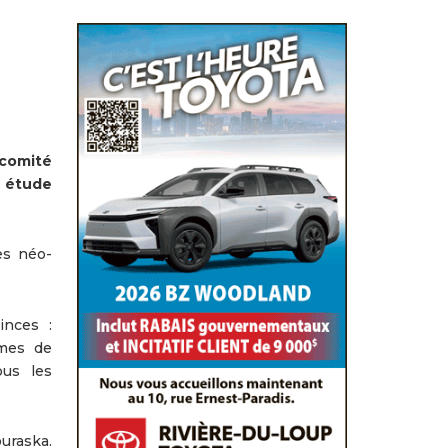
 comité
e étude
es néo-
inces :
èmes de
ous les
ouraska.