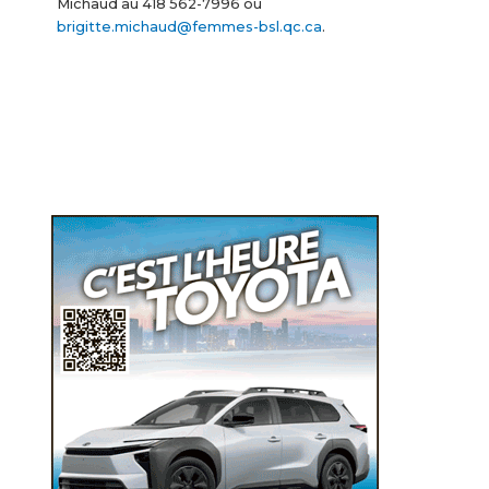
Michaud au 418 562-7996 ou
brigitte.michaud@femmes-bsl.qc.ca
.