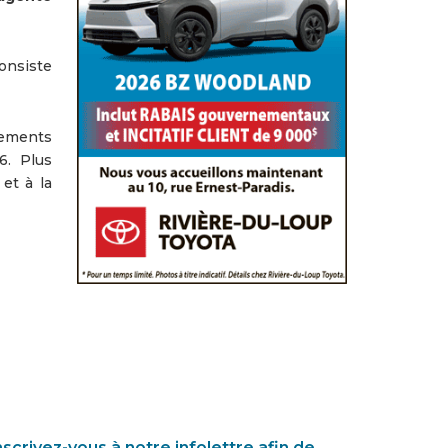
consiste
tements
16. Plus
et à la
nscrivez-vous à notre infolettre afin de