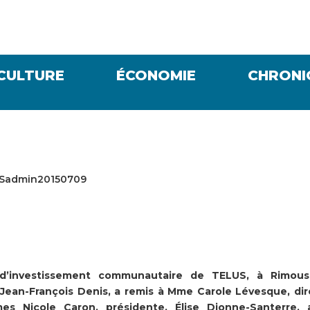
CULTURE
ÉCONOMIE
CHRONI
USadmin20150709
’investissement communautaire de TELUS, à Rimousk
Jean-François Denis, a remis à Mme Carole Lévesque, dir
s Nicole Caron, présidente, Élise Dionne-Santerre, 