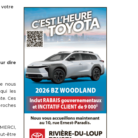
 votre
ur dire
ue nous
qui les
nte. Ces
proches
 MERCI,
ut-être