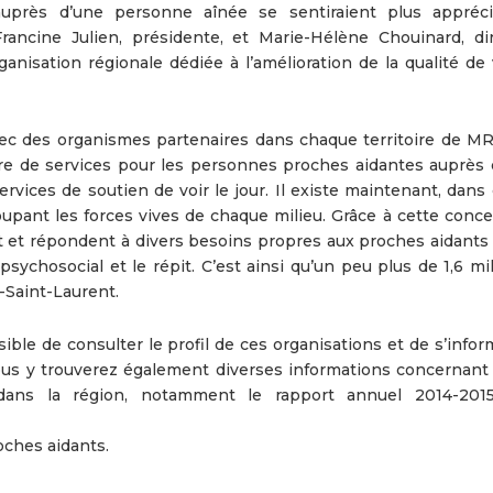
auprès d’une personne aînée se sentiraient plus appréc
rancine Julien, présidente, et Marie-Hélène Chouinard, dir
anisation régionale dédiée à l’amélioration de la qualité de 
vec des organismes partenaires dans chaque territoire de MR
ffre de services pour les personnes proches aidantes auprès d
vices de soutien de voir le jour. Il existe maintenant, dans
upant les forces vives de chaque milieu. Grâce à cette concer
t et répondent à divers besoins propres aux proches aidants 
 psychosocial et le répit. C’est ainsi qu’un peu plus de 1,6 mi
s-Saint-Laurent.
ssible de consulter le profil de ces organisations et de s’info
Vous y trouverez également diverses informations concernant 
dans la région, notamment le rapport annuel 2014-201
oches aidants.