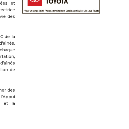
iées et
ectrice
vie des
C de la
’aînés.
 chaque
tation,
d’aînés
llion de
rmer des
l’Appui
5 et la