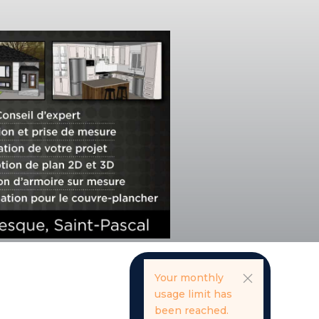
Your monthly
usage limit has
been reached.