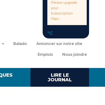
Please upgrade
your
Subscription
Plan.
°C
Balado
Annoncer sur notre site
Emplois
Nous joindre
QUES
LIRE LE
JOURNAL