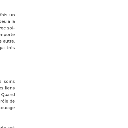
fois un
peu à la
vec soi-
omporte
e autre.
ui très
s soins
es liens
e. Quand
 rôle de
tourage
nte est