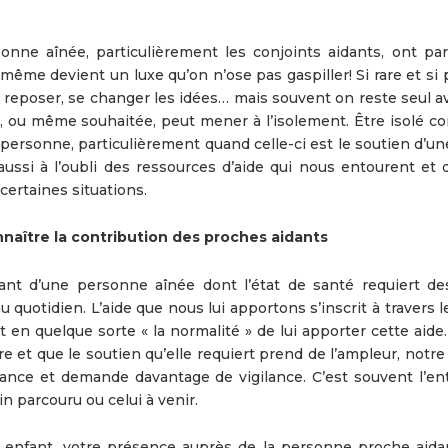
nne aînée, particulièrement les conjoints aidants, ont par
ême devient un luxe qu’on n’ose pas gaspiller! Si rare et si 
e reposer, se changer les idées… mais souvent on reste seul a
, ou même souhaitée, peut mener à l’isolement. Être isolé c
personne, particulièrement quand celle-ci est le soutien d’un
ussi à l’oubli des ressources d’aide qui nous entourent et q
certaines situations.
naître la contribution des proches aidants
t d’une personne aînée dont l’état de santé requiert de
au quotidien. L’aide que nous lui apportons s’inscrit à travers l
t en quelque sorte « la normalité » de lui apporter cette aid
re et que le soutien qu’elle requiert prend de l’ampleur, notre
ance et demande davantage de vigilance. C’est souvent l’en
n parcouru ou celui à venir.
r, enfant, votre présence auprès de la personne proche aida