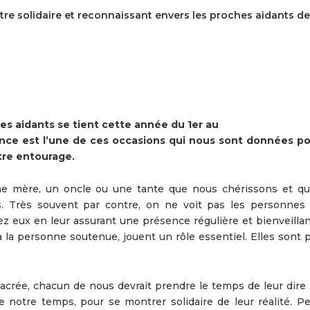
re solidaire et reconnaissant envers les proches aidants de
s aidants se tient cette année du 1er au
ce est l’une de ces occasions qui nous sont données po
tre entourage.
ne mère, un oncle ou une tante que nous chérissons et q
s. Très souvent par contre, on ne voit pas les personnes 
hez eux en leur assurant une présence régulière et bienveilla
à la personne soutenue, jouent un rôle essentiel. Elles sont 
sacrée, chacun de nous devrait prendre le temps de leur dire
 notre temps, pour se montrer solidaire de leur réalité. Pe