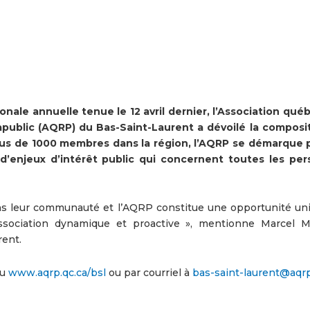
nale annuelle tenue le 12 avril dernier, l’Association qué
rapublic (AQRP) du Bas-Saint-Laurent a dévoilé la composi
lus de 1000 membres dans la région, l’AQRP se démarque 
d’enjeux d’intérêt public qui concernent toutes les pe
dans leur communauté et l’AQRP constitue une opportunité un
association dynamique et proactive », mentionne Marcel M
rent.
au
www.aqrp.qc.ca/bsl
ou par courriel à
bas-saint-laurent@aqrp