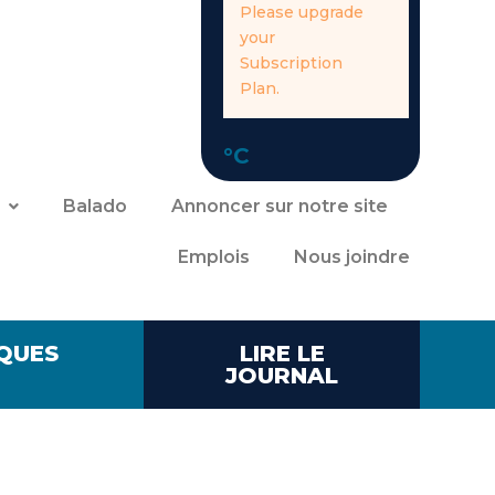
Please upgrade
your
Subscription
Plan.
°C
Balado
Annoncer sur notre site
Emplois
Nous joindre
QUES
LIRE LE
JOURNAL