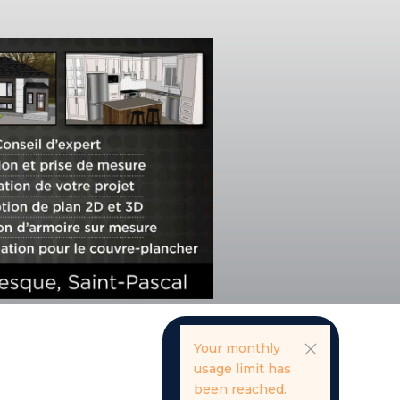
Your monthly
usage limit has
been reached.