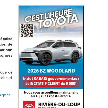
bécoise
tion de
par son
rsonnes
ique de
ichaud,
.qc.ca
.