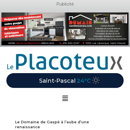
Aller
Publicité
au
contenu
Saint-Pascal
24°C
Main
Menu
Le Domaine de Gaspé à l’aube d’une
renaissance