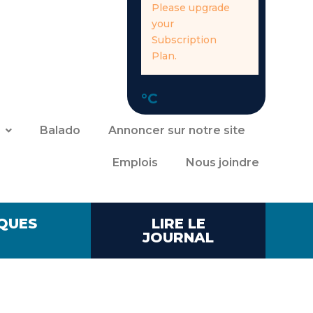
Please upgrade
your
Subscription
Plan.
°C
Balado
Annoncer sur notre site
Emplois
Nous joindre
QUES
LIRE LE
JOURNAL