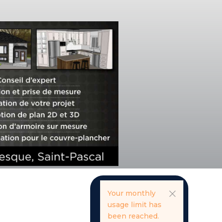
Your monthly
usage limit has
been reached.