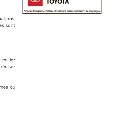
ations,
es sont
 millier
préciser
rmes du