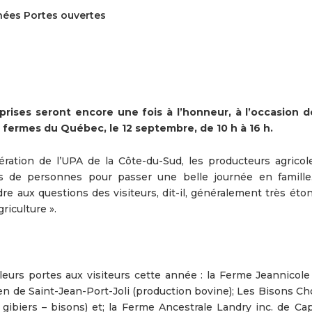
nées Portes ouvertes
ises seront encore une fois à l’honneur, à l’occasion d
s fermes du Québec, le 12 septembre, de 10 h à 16 h.
ération de l’UPA de la Côte-du-Sud, les producteurs agricol
iers de personnes pour passer une belle journée en famille
dre aux questions des visiteurs, dit-il, généralement très ét
griculture ».
leurs portes aux visiteurs cette année : la Ferme Jeannicole 
en de Saint-Jean-Port-Joli (production bovine); Les Bisons Ch
 gibiers – bisons) et; la Ferme Ancestrale Landry inc. de Cap