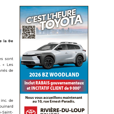
e la 8e
es sont
. « Les
onnés de
inc. de
ouinard
-Saint-