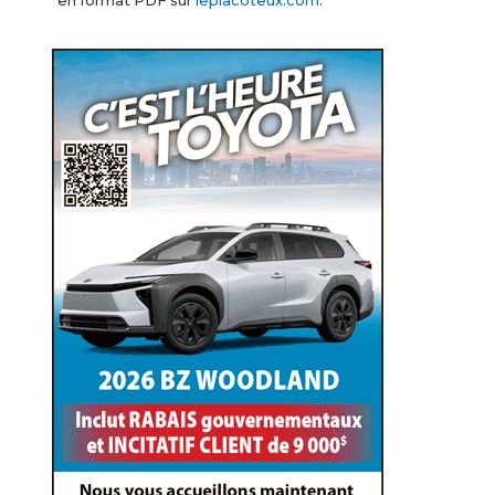
en format PDF sur
leplacoteux.com
.