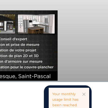
Your monthly
usage limit has
been reached.