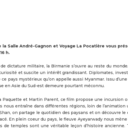
e la Salle André-Gagnon et Voyage La Pocatière vous pré
16 h.
 dictature militaire, la Birmanie s’ouvre au reste du monde.
a curiosité et suscite un intérêt grandissant. Diplomates, inves
 ce pays mystérieux qu’on appelle aussi Myanmar. Issu d’une
nique en Asie du Sud-est demeure pourtant méconnu.
Paquette et Martin Parent, ce film propose une incursion or
s nous entraîne dans différentes régions, loin de l’animation
 Shan, on partage le quotidien des paysans et on découvre le 
nacé. En plein coeur du pays, le fleuve Ayeyarwady nous mène 
rs de temples sont une véritable leçon d’histoire ancienne. 