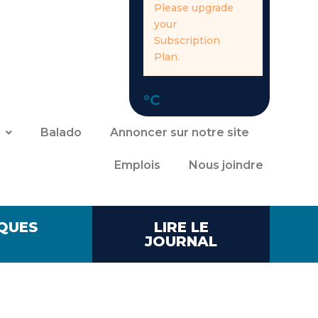
Please upgrade
your
Subscription
Plan.
°C
Balado
Annoncer sur notre site
Emplois
Nous joindre
QUES
LIRE LE
JOURNAL