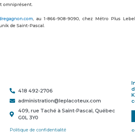
t omniprésent.
dregagnon.com
, au 1-866-908-9090, chez Métro Plus Lebe
unik de Saint-Pascal.
I
d
418 492-2706
K
administration@leplacoteux.com
c
409, rue Taché à Saint-Pascal, Québec
G0L 3Y0
Politique de confidentialité
© 