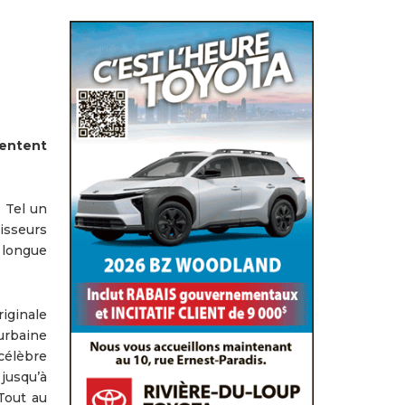
sentent
 Tel un
tisseurs
 longue
iginale
 urbaine
célèbre
jusqu’à
Tout au