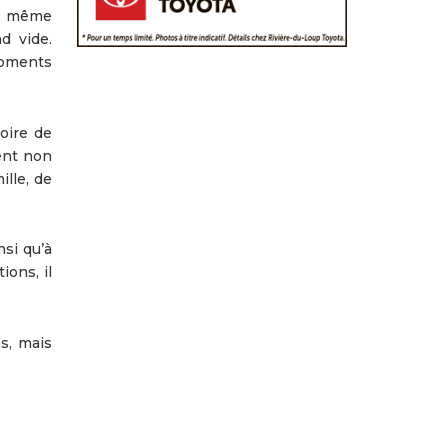
et même
d vide.
moments
oire de
ent non
ille, de
nsi qu’à
ons, il
s, mais