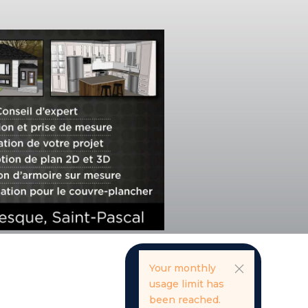
Your monthly
usage limit has
been reached.