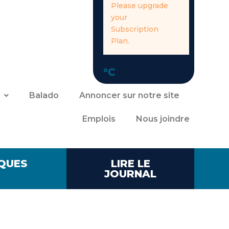
Please upgrade
your
Subscription
Plan.
°C
Balado
Annoncer sur notre site
Emplois
Nous joindre
QUES
LIRE LE
JOURNAL