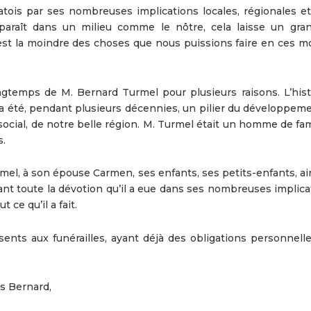
catois par ses nombreuses implications locales, régionales 
paraît dans un milieu comme le nôtre, cela laisse un gran
i est la moindre des choses que nous puissions faire en ces 
ngtemps de M. Bernard Turmel pour plusieurs raisons. L’hist
a été, pendant plusieurs décennies, un pilier du développem
ocial, de notre belle région. M. Turmel était un homme de fam
s.
urmel, à son épouse Carmen, ses enfants, ses petits-enfants, ai
t toute la dévotion qu’il a eue dans ses nombreuses implicati
 ce qu’il a fait.
ents aux funérailles, ayant déjà des obligations personnelle
s Bernard,