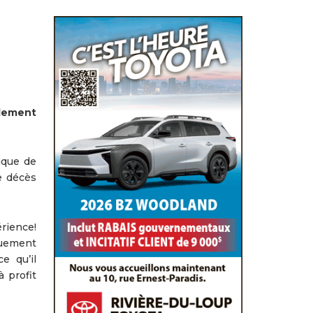
ulement
ique de
e décès
érience!
iquement
e qu’il
 profit