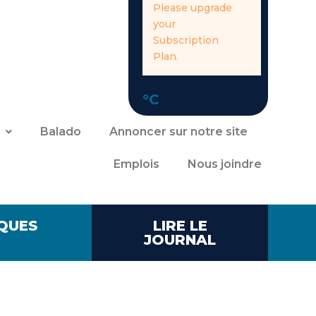
Please upgrade
your
Subscription
Plan.
°C
Balado
Annoncer sur notre site
Emplois
Nous joindre
QUES
LIRE LE
JOURNAL