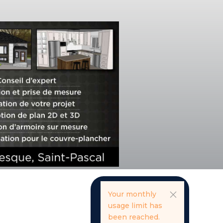
Your monthly
usage limit has
been reached.