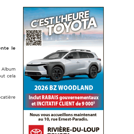
ente le
e Album
ut cela
catière