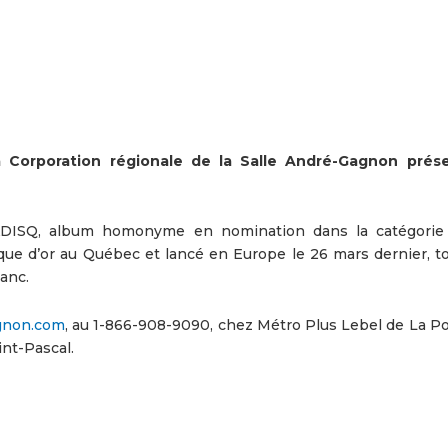
 Corporation régionale de la Salle André-Gagnon prés
l’ADISQ, album homonyme en nomination dans la catégori
sque d’or au Québec et lancé en Europe le 26 mars dernier, to
lanc.
gnon.com
, au 1-866-908-9090, chez Métro Plus Lebel de La Po
int-Pascal.