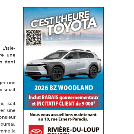
L’Isle-
tre une
on dont
ger une
 serait
e, soit
der une
onsieur
e bureau
omme la