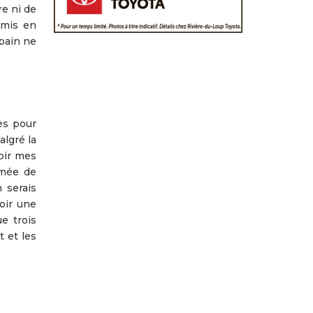
re ni de
 mis en
 bain ne
es pour
algré la
oir mes
ommée de
 serais
oir une
e trois
t et les