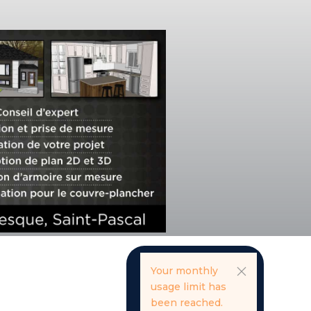
Your monthly
usage limit has
been reached.