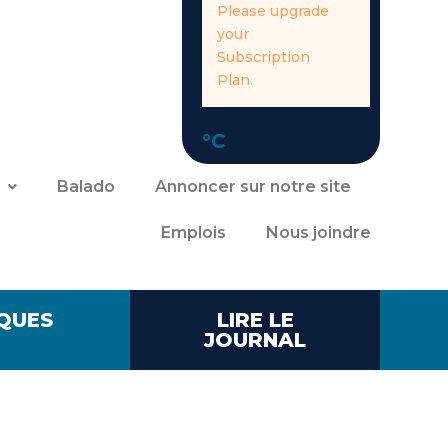
Please upgrade
your
Subscription
Plan.
°C
Balado
Annoncer sur notre site
Emplois
Nous joindre
QUES
LIRE LE
JOURNAL