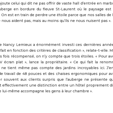
joute celui qui dit ne pas offrir de vaste hall d’entrée en marb
auberge en bordure du fleuve St-Laurent où le paysage est
 On est en train de perdre une étoile parce que nos salles de
 nous aident pas, mais au moins qu’ils ne nous nuisent pas ».
taire Nancy Lemieux a énormément investi ces dernières anné
ait en fonction des critères de classification », relate-t-elle. M
s fois récompensé, on n’y compte que trois étoiles. « Pour av
 TV écran plat », lance la propriétaire. « Ce qui fait la ren
On ne tient même pas compte des jardins incroyables ici. J’en
s de travail de 48 pouces et des chaises ergonomiques pour av
quer souvent aux clients surpris que l’auberge ne présente qu
 ait effectivement une distinction entre un hôtel proprement di
te lui-même accompagne les gens à leur chambre ».