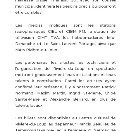
mairesse Ursule Thériault qui, avec son conseil
municipal, identifiera les besoins précis qui pourront
être comblés.
Les médias impliqués sont les stations
radiophoniques CIEL et CIBM FM, la station de
télévision CIMT TVA, les hebdomadaires Info-
Dimanche et Le Saint-Laurent-Portage, ainsi que
MAtv Rivière-du-Loup.
Les partenaires, les artistes, les techniciens et
l’organisation de Rivière-du-Loup en spectacle
mettront gracieusement leurs installations et leurs
talents à contribution. Parmi les artistes ayant
confirmé leur présence, il y a notamment Patrick
Normand, Maxim Martin, Ingrid St-Pierre, Chloé
Sainte-Marie et Alexandre Belliard, en plus de
talents locaux.
Les billets sont disponibles au Centre culturel de
Rivière-du-Loup, au dépanneur Francis Beaulieu de
Témiscouata-sur-le-Lac, à l’épicerie YL Sermax de