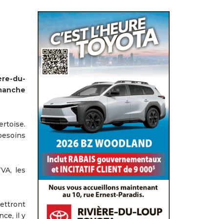
ère-du-
imanche
ertoise.
 besoins
VA, les
ettront
ce, il y