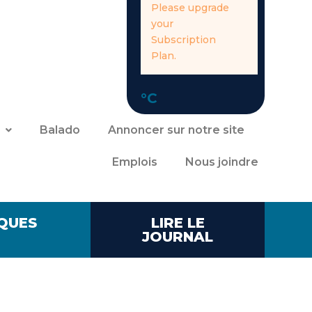
Please upgrade
your
Subscription
Plan.
°C
Balado
Annoncer sur notre site
Emplois
Nous joindre
QUES
LIRE LE
JOURNAL