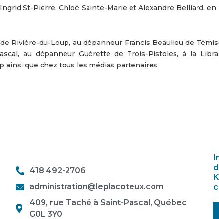
grid St-Pierre, Chloé Sainte-Marie et Alexandre Belliard, en 
el de Rivière-du-Loup, au dépanneur Francis Beaulieu de Témis
ascal, au dépanneur Guérette de Trois-Pistoles, à la Librair
 ainsi que chez tous les médias partenaires.
I
d
418 492-2706
K
administration@leplacoteux.com
c
409, rue Taché à Saint-Pascal, Québec
G0L 3Y0