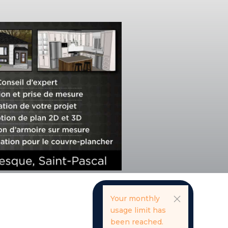
Your monthly
usage limit has
been reached.