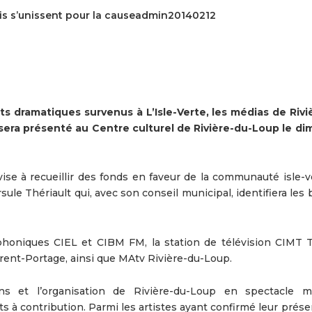
vois s’unissent pour la causeadmin20140212
 dramatiques survenus à L’Isle-Verte, les médias de Rivi
sera présenté au Centre culturel de Rivière-du-Loup le d
e vise à recueillir des fonds en faveur de la communauté isle-v
le Thériault qui, avec son conseil municipal, identifiera les
phoniques CIEL et CIBM FM, la station de télévision CIMT T
ent-Portage, ainsi que MAtv Rivière-du-Loup.
iens et l’organisation de Rivière-du-Loup en spectacle m
ts à contribution. Parmi les artistes ayant confirmé leur présen