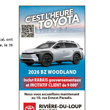
al, ont
, le 19