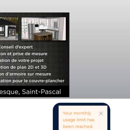
Your monthly
usage limit has
been reached.