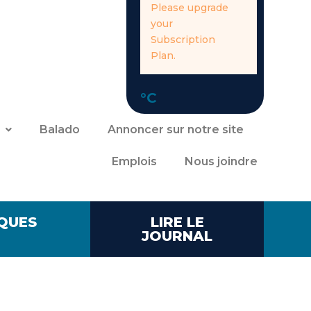
Please upgrade
your
Subscription
Plan.
°C
Balado
Annoncer sur notre site
Emplois
Nous joindre
QUES
LIRE LE
JOURNAL