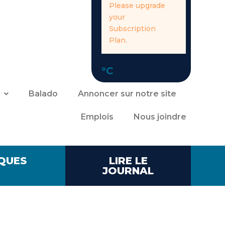
Please upgrade
your
Subscription
Plan.
°C
Balado
Annoncer sur notre site
Emplois
Nous joindre
QUES
LIRE LE
JOURNAL