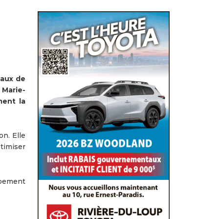
caux de
 Marie-
ment la
on. Elle
timiser
ppement