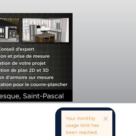
Your monthly
usage limit has
been reached.