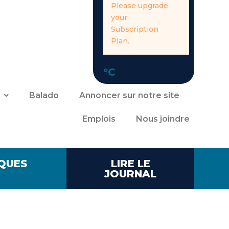
Please upgrade
your
Subscription
Plan.
°C
Balado
Annoncer sur notre site
Emplois
Nous joindre
QUES
LIRE LE
JOURNAL