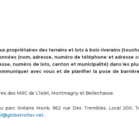
 propriétaires des terrains et lots à bois riverains (touch
données (nom, adresse, numéro de téléphone et adresse co
esse, numéro de lots, canton et municipalité) dans les plu
ommuniquer avec vous et de planifier la pose de barrière
ires des MRC de L’Islet, Montmagny et Bellechasse.
du parc linéaire Monk, 962 rue Des Trembles, Local 200, Tou
il@globetrotter.net
.