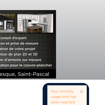
Your monthly
usage limit has
been reached.