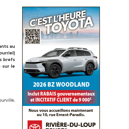
ants au
urriel)
s brefs
 sur le
rville,