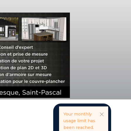
Your monthly
usage limit has
been reached.