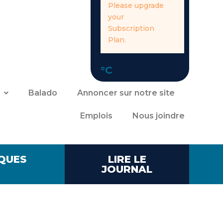
Please upgrade
your
Subscription
Plan.
°C
Balado
Annoncer sur notre site
Emplois
Nous joindre
QUES
LIRE LE
JOURNAL