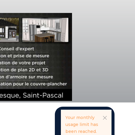
Your monthly
usage limit has
been reached.