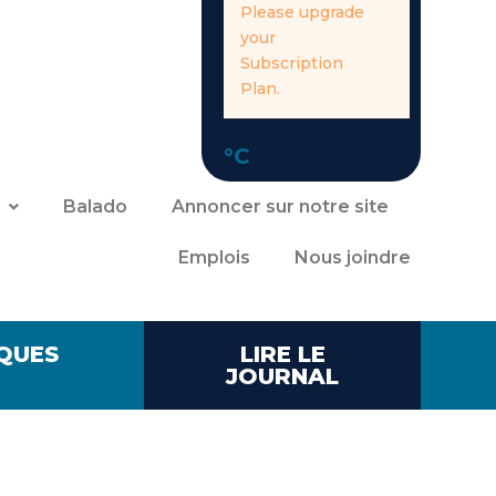
Please upgrade
your
Subscription
Plan.
°C
Balado
Annoncer sur notre site
Emplois
Nous joindre
QUES
LIRE LE
JOURNAL