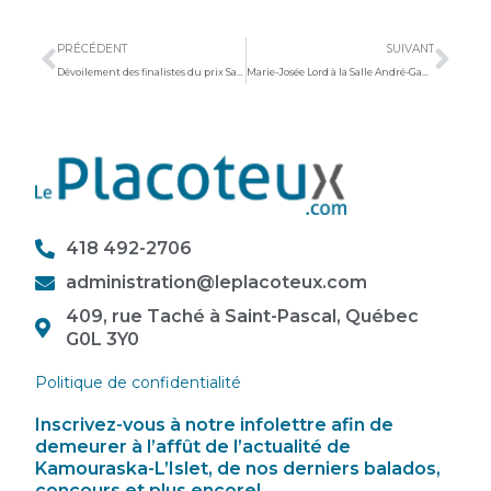
Précédent
Sui
PRÉCÉDENT
SUIVANT
Dévoilement des finalistes du prix Saint-Pacôme
Marie-Josée Lord à la Salle André-Gagnon
418 492-2706
administration@leplacoteux.com
409, rue Taché à Saint-Pascal, Québec
G0L 3Y0
Politique de confidentialité
Inscrivez-vous à notre infolettre afin de
demeurer à l’affût de l’actualité de
Kamouraska-L’Islet, de nos derniers balados,
concours et plus encore!