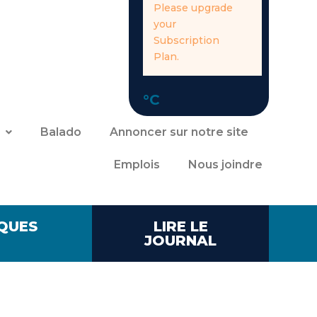
Please upgrade
your
Subscription
Plan.
°C
Balado
Annoncer sur notre site
Emplois
Nous joindre
QUES
LIRE LE
JOURNAL