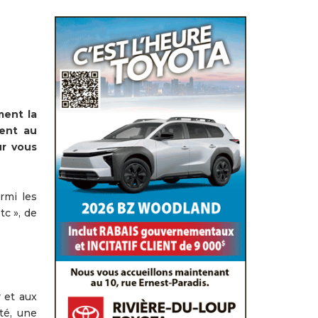
ment la
ment au
ur vous
rmi les
tc », de
r et aux
ité, une