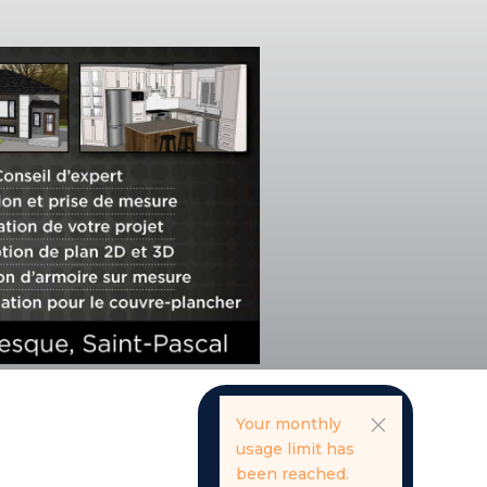
Your monthly
usage limit has
been reached.