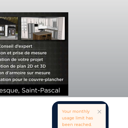
Your monthly
usage limit has
been reached.