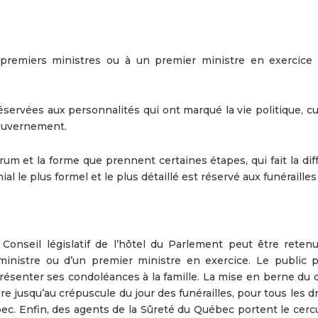
x-premiers ministres ou à un premier ministre en exercice 
réservées aux personnalités qui ont marqué la vie politique, cu
gouvernement.
orum et la forme que prennent certaines étapes, qui fait la di
l le plus formel et le plus détaillé est réservé aux funérailles 
 Conseil législatif de l’hôtel du Parlement peut être reten
 ministre ou d’un premier ministre en exercice. Le public p
ésenter ses condoléances à la famille. La mise en berne du 
e jusqu’au crépuscule du jour des funérailles, pour tous les 
c. Enfin, des agents de la Sûreté du Québec portent le cercue