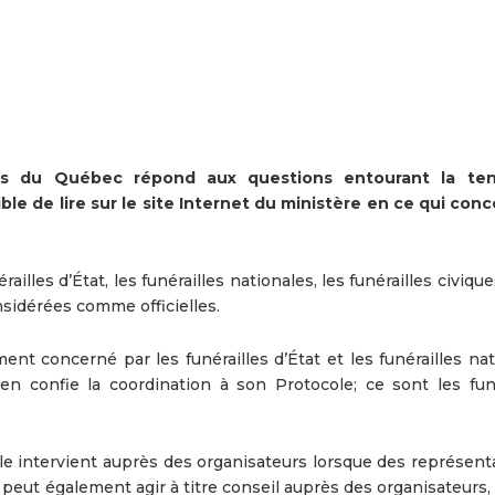
ales du Québec répond aux questions entourant la te
sible de lire sur le site Internet du ministère en ce qui con
érailles d’État, les funérailles nationales, les funérailles civique
nsidérées comme officielles.
t concerné par les funérailles d’État et les funérailles nat
 en confie la coordination à son Protocole; ce sont les funé
cole intervient auprès des organisateurs lorsque des représen
eut également agir à titre conseil auprès des organisateurs, 