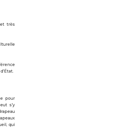
et très
lturelle
fférence
d’État.
ue pour
eut s’y
drapeau
drapeaux
il, qui