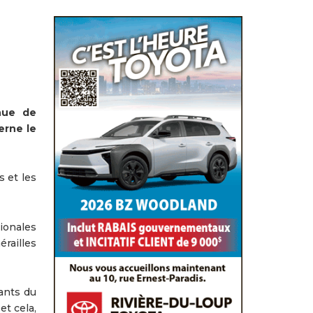
nue de
cerne le
s et les
ionales
railles
tants du
et cela,