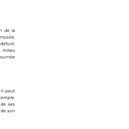
n de la
 musée,
 défunt.
 milieu
 journée
 Il peut
exemple,
 de ses
 de son