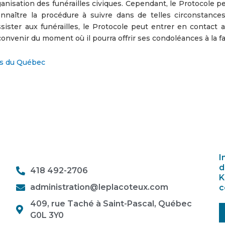
nisation des funérailles civiques. Cependant, le Protocole pe
connaître la procédure à suivre dans de telles circonstances
ster aux funérailles, le Protocole peut entrer en contact a
 convenir du moment où il pourra offrir ses condoléances à la f
es du Québec
I
d
418 492-2706
K
administration@leplacoteux.com
c
409, rue Taché à Saint-Pascal, Québec
G0L 3Y0