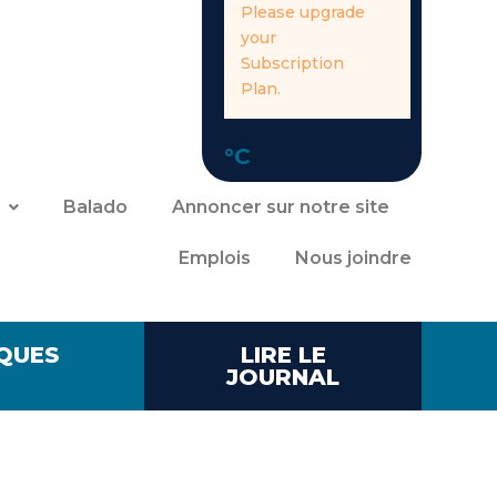
Please upgrade
your
Subscription
Plan.
°C
Balado
Annoncer sur notre site
Emplois
Nous joindre
QUES
LIRE LE
JOURNAL