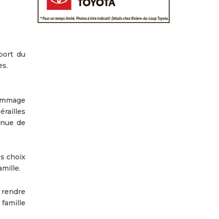
port du
es.
hommage
railles
enue de
es choix
mille.
 rendre
famille